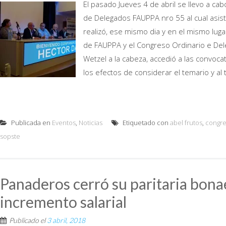
El pasado Jueves 4 de abril se llevo a c
de Delegados FAUPPA nro 55 al cual asist
realizó, ese mismo dia y en el mismo lug
de FAUPPA y el Congreso Ordinario e De
Wetzel a la cabeza, accedió a las convoca
los efectos de considerar el temario y al t
Publicada en
Eventos
,
Noticias
Etiquetado con
abel frutos
,
congr
sopste
Panaderos cerró su paritaria bona
incremento salarial
Publicado el
3 abril, 2018