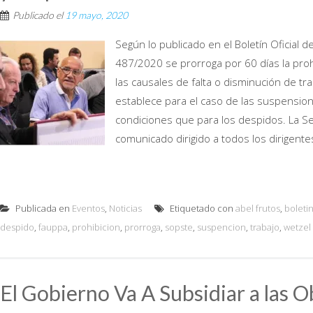
Publicado el
19 mayo, 2020
Según lo publicado en el Boletín Oficial d
487/2020 se prorroga por 60 días la proh
las causales de falta o disminución de t
establece para el caso de las suspensi
condiciones que para los despidos. La S
comunicado dirigido a todos los dirigent
Publicada en
Eventos
,
Noticias
Etiquetado con
abel frutos
,
boletin
despido
,
fauppa
,
prohibicion
,
prorroga
,
sopste
,
suspencion
,
trabajo
,
wetzel
El Gobierno Va A Subsidiar a las O