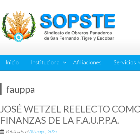
Saltar
al
contenido
Inicio
Institucional
Afiliaciones
Servicios
fauppa
JOSÉ WETZEL REELECTO COMO
FINANZAS DE LA F.A.U.P.P.A.
Publicado el
30 mayo, 2025