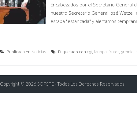
Encabezados por el Secretario General de
nuestro Secretario General José Wetzel,
estaba "estancada" y alertamos tempranam
Publicada en
Noticias
Etiquetado con
cgt
,
fauppa
,
frutos
,
gremio
,
Copyright © 2026 SOPSTE - Todos Los Derechos Reservados