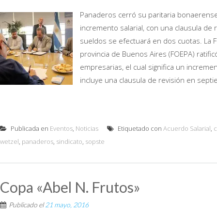
Panaderos cerró su paritaria bonaerens
incremento salarial, con una clausula de
sueldos se efectuará en dos cuotas. La 
provincia de Buenos Aires (FOEPA) ratific
empresarias, el cual significa un increme
incluye una clausula de revisión en septi
Publicada en
Eventos
,
Noticias
Etiquetado con
Acuerdo Salarial
,
c
wetzel
,
panaderos
,
sindicato
,
sopste
Copa «Abel N. Frutos»
Publicado el
21 mayo, 2016